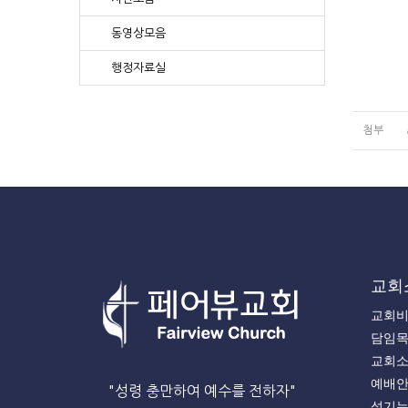
동영상모음
행정자료실
첨부
교회
교회
담임
교회
예배
"성령 충만하여 예수를 전하자"
섬기