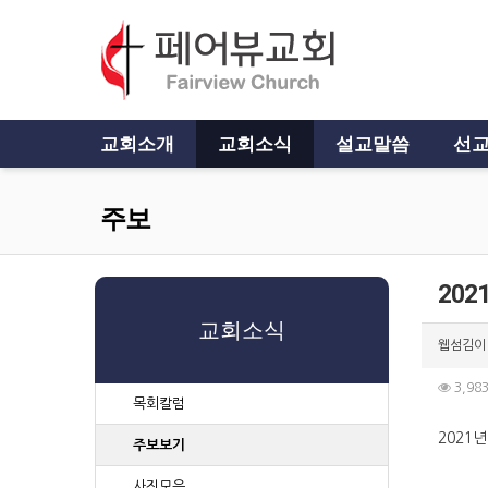
교회소개
교회소식
설교말씀
선교
주보
202
교회소식
웹섬김이
3,98
목회칼럼
2021년
주보보기
사진모음