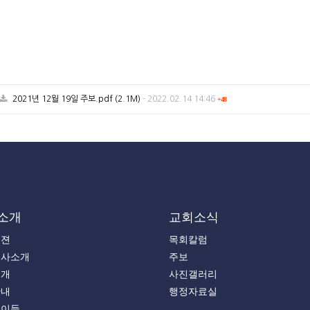
2021년 12월 19일 주보.pdf
(2.1M)
-
2022.02.14 14:46
+48
소개
교회소식
비젼
목회칼럼
목사소개
주보
소개
사진갤러리
안내
행정자료실
는이들