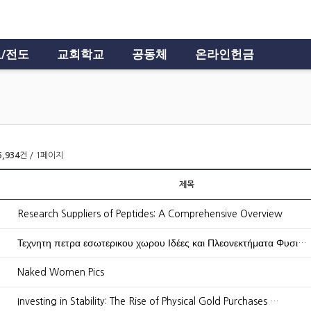
/전도
교회학교
공동체
온라인헌금
5,934
건 / 1페이지
제목
Research Suppliers of Peptides: A Comprehensive Overview
Τεχνητη πετρα εσωτερικου χωρου Ιδέες και Πλεονεκτήματα Φυσι…
Naked Women Pics
Investing in Stability: The Rise of Physical Gold Purchases …