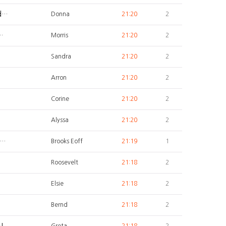
id…
Donna
21:20
2
…
Morris
21:20
2
Sandra
21:20
2
Arron
21:20
2
Corine
21:20
2
Alyssa
21:20
2
 …
Brooks Eoff
21:19
1
Roosevelt
21:18
2
Elsie
21:18
2
Bernd
21:18
2
!
Greta
21:18
2