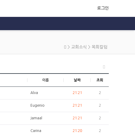
로그인
>
교회소식
>
목회칼럼
이름
날짜
조회
Alva
21:21
2
Eugenio
21:21
2
Jamaal
21:21
2
Carina
21:20
2