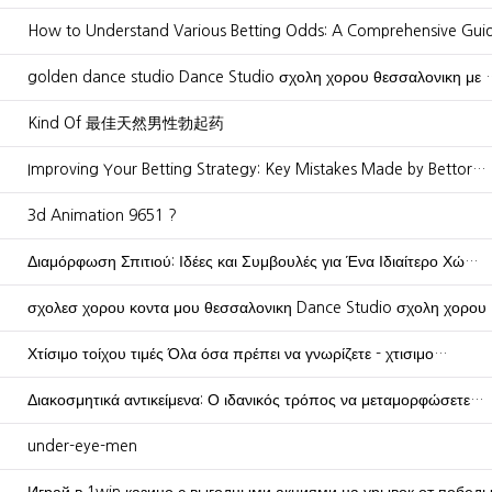
How to Understand Various Betting Odds: A Comprehensive Gu
golden dance studio Dance Studio σχολη χορου θεσσαλονικη με 
Kind Of 最佳天然男性勃起药
Improving Your Betting Strategy: Key Mistakes Made by Bettor…
3d Animation 9651 ?
Διαμόρφωση Σπιτιού: Ιδέες και Συμβουλές για Ένα Ιδιαίτερο Χώ…
σχολεσ χορου κοντα μου θεσσαλονικη Dance Studio σχολη χορου
Χτίσιμο τοίχου τιμές Όλα όσα πρέπει να γνωρίζετε - χτισιμο…
Διακοσμητικά αντικείμενα: Ο ιδανικός τρόπος να μεταμορφώσετε…
under-eye-men
Играй в 1win казино с выгодными акциями на урывок от победы