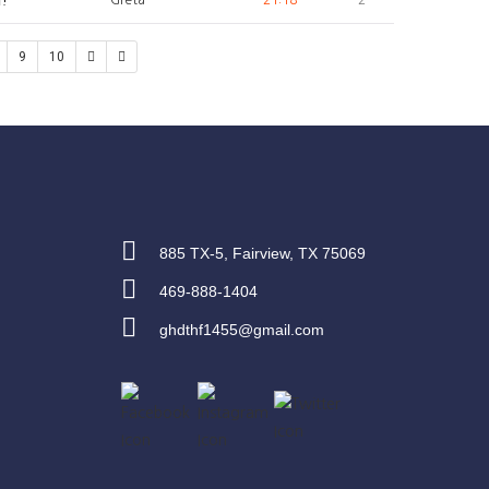
9
10
885 TX-5, Fairview, TX 75069
469-888-1404
ghdthf1455@gmail.com