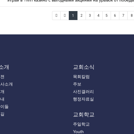
1
2
3
4
5
6
7
8
소개
교회소식
비젼
목회칼럼
목사소개
주보
소개
사진갤러리
안내
행정자료실
는이들
는길
교회학교
주일학교
Youth