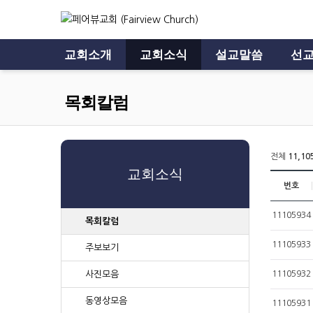
교회소개
교회소식
설교말씀
선교
목회칼럼
전체
11,10
교회소식
번호
11105934
목회칼럼
11105933
주보보기
사진모음
11105932
동영상모음
11105931