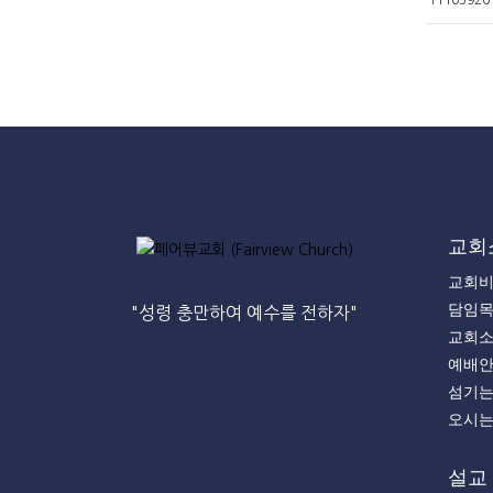
교회
교회
담임
"성령 충만하여 예수를 전하자"
교회
예배
섬기
오시
설교