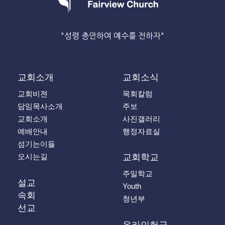
"성령 충만하여 예수를 전하자"
교회소개
교회소식
교회비젼
목회칼럼
담임목사소개
주보
교회소개
사진갤러리
예배안내
행정자료실
섬기는이들
오시는길
교회학교
주일학교
설교
Youth
속회
청년부
선교