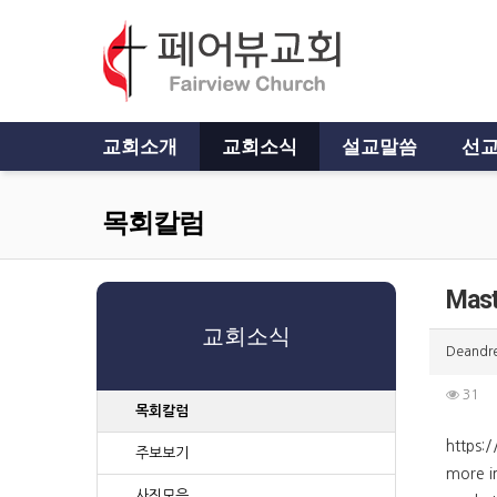
교회소개
교회소식
설교말씀
선교
목회칼럼
Mast
교회소식
Deandre
31
목회칼럼
https:/
주보보기
more i
사진모음