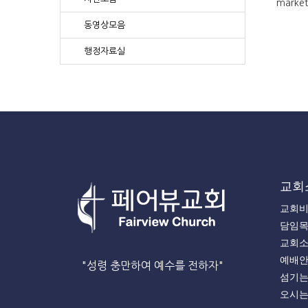
market
동영상모음
행정자료실
교회
교회
담임
교회
예배
"성령 충만하여 예수를 전하자"
섬기
오시