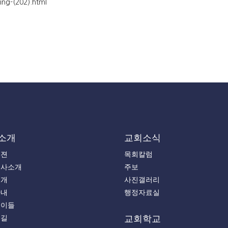
ing-(202).html
소개
교회소식
비젼
목회칼럼
목사소개
주보
소개
사진갤러리
안내
행정자료실
는이들
는길
교회학교