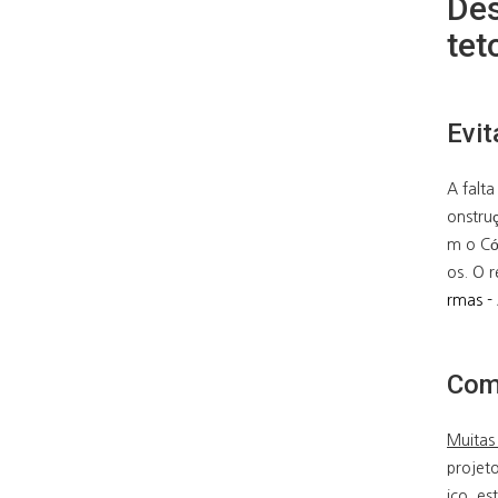
Des
tet
Evit
A falt
onstru
m o Có
os. O 
rmas - 
Comp
Muitas
projet
ico, es