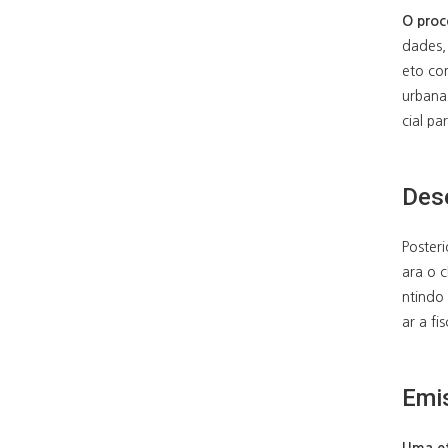
O proc
dades, 
eto con
urbana 
cial pa
Des
Poster
ara o c
ntindo
ar a f
Emi