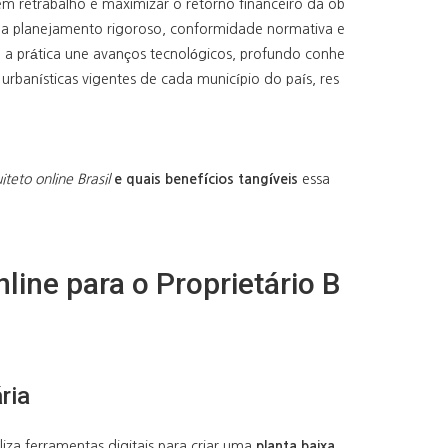
 sem retrabalho e maximizar o retorno financeiro da ob
ega planejamento rigoroso, conformidade normativa e
 a prática une avanços tecnológicos, profundo conhe
urbanísticas vigentes de cada município do país, res
iteto online Brasil
e quais benefícios tangíveis
essa
line para o Proprietário B
ria
iliza ferramentas digitais para criar uma
planta baixa