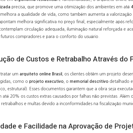
izada
precisa, que promove uma otimização dos ambientes em até
 melhora a qualidade de vida, como também aumenta a valorização
apontam melhora significativa no preço final, especialmente após re
 contemplam circulação adequada, iluminação natural reforçada e ac
a futuros compradores e para o conforto do usuário.
ução de Custos e Retrabalho Através do 
tratar um
arquiteto online Brasil
, os clientes obtêm um projeto dese
xigidas, como o
projeto executivo
, o
memorial descritivo
detalhado e 
lico, estrutural). Esses documentos garantem que a obra seja execut
 até 20% os custos extras causados por falhas não previstas. Além di
 retrabalhos e multas devido a inconformidades na fiscalização munic
idade e Facilidade na Aprovação de Proje