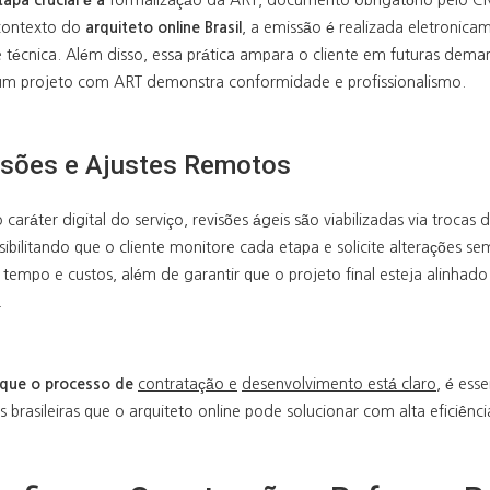
apa crucial é a
formalização da ART, documento obrigatório pelo CREA
contexto do
arquiteto online Brasil
, a emissão é realizada eletronica
 técnica. Além disso, essa prática ampara o cliente em futuras deman
um projeto com ART demonstra conformidade e profissionalismo.
isões e Ajustes Remotos
caráter digital do serviço, revisões ágeis são viabilizadas via trocas 
sibilitando que o cliente monitore cada etapa e solicite alterações s
tempo e custos, além de garantir que o projeto final esteja alinhado
.
que o processo de
contratação e
desenvolvimento está claro,
é esse
s brasileiras que o arquiteto online pode solucionar com alta eficiênci