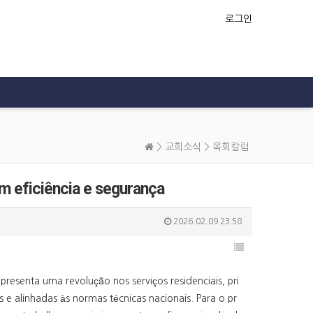
로그인
>
교회소식
>
목회칼럼
om eficiência e segurança
2026.02.09 23:58
presenta uma revolução nos serviços residenciais, pri
e alinhadas às normas técnicas nacionais. Para o pr