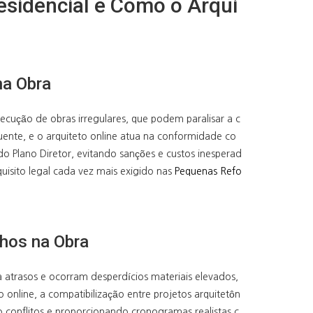
esidencial e Como o Arqui
na Obra
cução de obras irregulares, que podem paralisar a c
ente, e o arquiteto online atua na conformidade co
o Plano Diretor, evitando sanções e custos inesperad
uisito legal cada vez mais exigido nas
Pequenas Refo
lhos na Obra
 atrasos e ocorram desperdícios materiais elevados,
online, a compatibilização entre projetos arquitetôn
do conflitos e proporcionando cronogramas realistas c