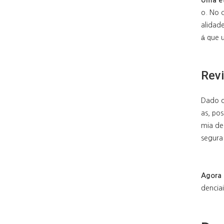
Uma et
o. No 
alidade
á que 
Rev
Dado o 
as, pos
mia de 
segura
Agora 
denciai