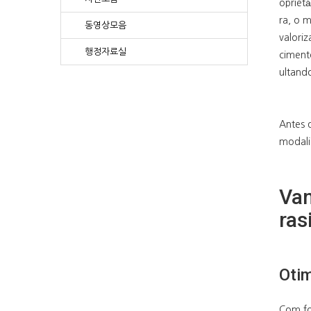
oprietá
ra, o 
동영상모음
valori
행정자료실
ciment
ultand
Antes 
modalid
Van
ras
Otim
Com f