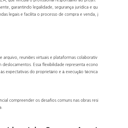
, que vincula o profissional responsável ao projet
mente, garantindo legalidade, segurança jurídica e qu
das legais e facilita o processo de compra e venda, j
de arquivo, reuniões virtuais e plataformas colaborativ
em deslocamentos. Essa flexibilidade representa econo
 às expectativas do proprietário e à execução técnica
ncial compreender os desafios comuns nas obras resi
a.