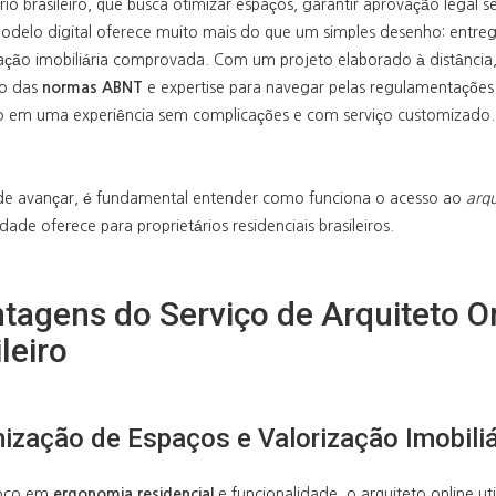
rio brasileiro, que busca otimizar espaços, garantir aprovação legal
modelo digital oferece muito mais do que um simples desenho: entr
zação imobiliária comprovada. Com um projeto elaborado à distância,
o das
normas ABNT
e expertise para navegar pelas regulamentações 
o em uma experiência sem complicações e com serviço customizado.
de avançar, é fundamental entender como funciona o acesso ao
arqu
ade oferece para proprietários residenciais brasileiros.
tagens do Serviço de Arquiteto On
ileiro
ização de Espaços e Valorização Imobiliá
oco em
ergonomia residencial
e funcionalidade, o arquiteto online ut