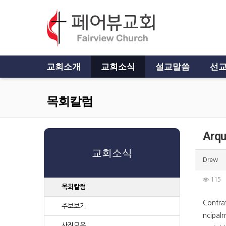
교회소개
교회소식
설교말씀
선교
목회칼럼
Arqu
교회소식
Drew
115
목회칼럼
Contra
주보보기
ncipal
사진모음