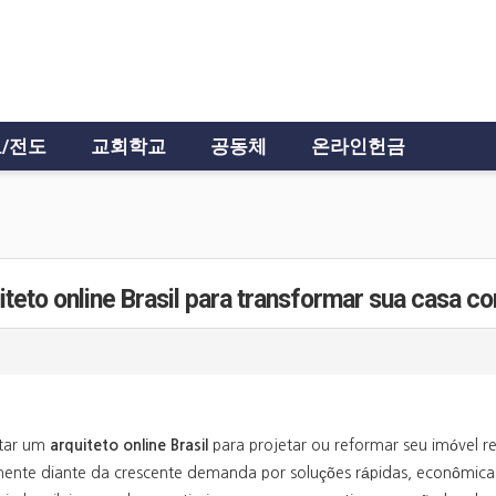
/전도
교회학교
공동체
온라인헌금
iteto online Brasil para transformar sua casa c
tar um
arquiteto online Brasil
para projetar ou reformar seu imóvel re
mente diante da crescente demanda por soluções rápidas, econômicas 