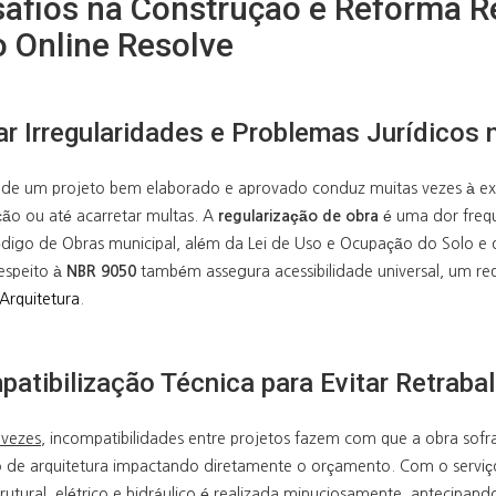
afios na Construção e Reforma R
o Online Resolve
ar Irregularidades e Problemas Jurídicos 
a de um projeto bem elaborado e aprovado conduz muitas vezes à exe
ção ou até acarretar multas. A
regularização de obra
é uma dor frequ
digo de Obras municipal, além da Lei de Uso e Ocupação do Solo e d
respeito à
NBR 9050
também assegura acessibilidade universal, um req
Arquitetura
.
atibilização Técnica para Evitar Retraba
 vezes,
incompatibilidades entre projetos fazem com que a obra sofra
o de arquitetura impactando diretamente o orçamento. Com o serviço 
trutural, elétrico e hidráulico é realizada minuciosamente, antecipan