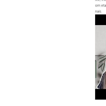
om eta
nais.