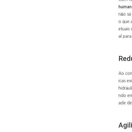
human
não só
o que 
etuais
al par
Red
Ao con
icas e
hidráu
ndo em
ade de
Agil