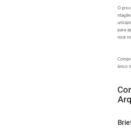
O proc
ntaçõe
unicíp
para ap
nicie n
Compre
ônico 
Com
Arq
Brie