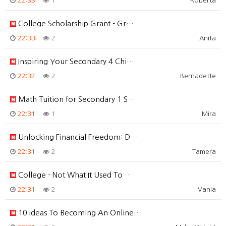
22:33
1
Roberta
College Scholarship Grant - Gr…
22:33
2
Anita
Inspiring Your Secondary 4 Chi…
22:32
2
Bernadette
Math Tuition for Secondary 1 S…
22:31
1
Mira
Unlocking Financial Freedom: D…
22:31
2
Tamera
College - Not What It Used To …
22:31
2
Vania
10 Ideas To Becoming An Online…