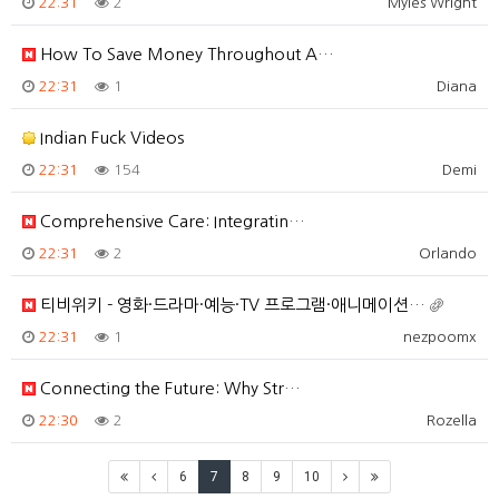
22:31
2
Myles Wright
How To Save Money Throughout A…
22:31
1
Diana
Indian Fuck Videos
22:31
154
Demi
Comprehensive Care: Integratin…
22:31
2
Orlando
티비위키 - 영화·드라마·예능·TV 프로그램·애니메이션…
22:31
1
nezpoomx
Connecting the Future: Why Str…
22:30
2
Rozella
6
7
8
9
10