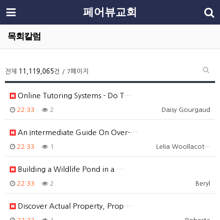
페어뷰교회
목회칼럼
전체
11,119,065
건 / 7페이지
Online Tutoring Systems - Do T…
22:33
2
Daisy Gourgaud
An Intermediate Guide On Over-…
22:33
1
Lelia Woollacot…
Building a Wildlife Pond in a …
22:33
2
Beryl
Discover Actual Property, Prop…