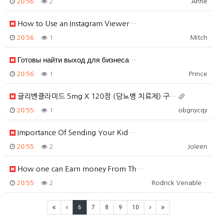
20:56
2
Anne
How to Use an Instagram Viewer…
20:56
1
Mitch
Готовы найти выход для бизнеса…
20:56
1
Prince
글리벤클라미드 5mg X 120정 (당뇨병 치료제) 구…
20:55
1
obgnycqy
Importance Of Sending Your Kid…
20:55
2
Joleen
How one can Earn money From Th…
20:55
2
Rodrick Venable…
6
7
8
9
10