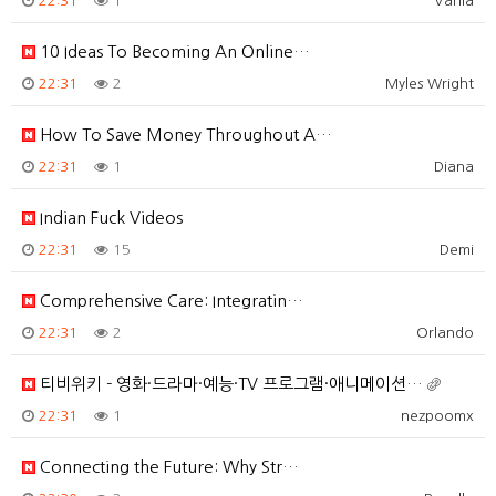
22:31
1
Vania
10 Ideas To Becoming An Online…
22:31
2
Myles Wright
How To Save Money Throughout A…
22:31
1
Diana
Indian Fuck Videos
22:31
15
Demi
Comprehensive Care: Integratin…
22:31
2
Orlando
티비위키 - 영화·드라마·예능·TV 프로그램·애니메이션…
22:31
1
nezpoomx
Connecting the Future: Why Str…