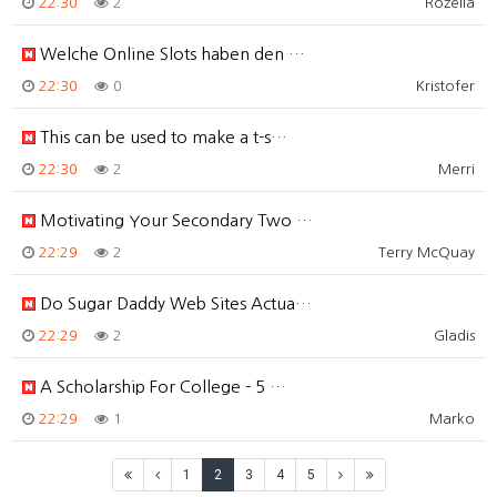
22:30
2
Rozella
Welche Online Slots haben den …
22:30
0
Kristofer
This can be used to make a t-s…
22:30
2
Merri
Motivating Your Secondary Two …
22:29
2
Terry McQuay
Do Sugar Daddy Web Sites Actua…
22:29
2
Gladis
A Scholarship For College - 5 …
22:29
1
Marko
1
2
3
4
5