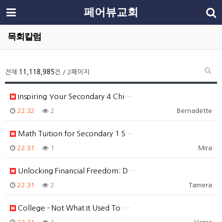
페어뷰교회
목회칼럼
전체
11,118,985
건 / 2페이지
Inspiring Your Secondary 4 Chi…
22:32
2
Bernadette
Math Tuition for Secondary 1 S…
22:31
1
Mira
Unlocking Financial Freedom: D…
22:31
2
Tamera
College - Not What It Used To …