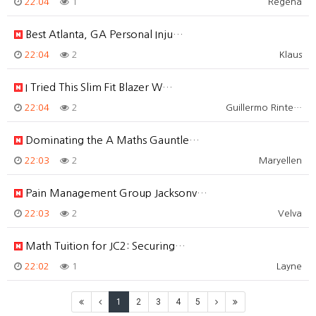
22:04
1
Regena
Best Atlanta, GA Personal Inju…
22:04
2
Klaus
I Tried This Slim Fit Blazer W…
22:04
2
Guillermo Rinte…
Dominating the A Maths Gauntle…
22:03
2
Maryellen
Pain Management Group Jacksonv…
22:03
2
Velva
Math Tuition for JC2: Securing…
22:02
1
Layne
1
2
3
4
5