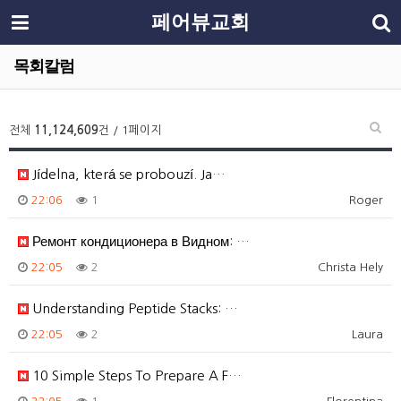
페어뷰교회
목회칼럼
전체
11,124,609
건 / 1페이지
Jídelna, která se probouzí. Ja…
22:06
1
Roger
Ремонт кондиционера в Видном: …
22:05
2
Christa Hely
Understanding Peptide Stacks: …
22:05
2
Laura
10 Simple Steps To Prepare A F…