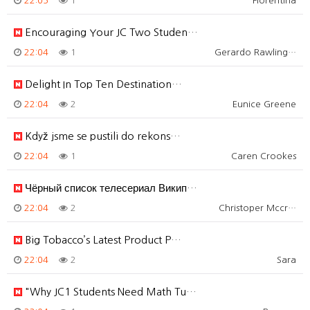
22:05
1
Florentina
Encouraging Your JC Two Studen…
22:04
1
Gerardo Rawling…
Delight In Top Ten Destination…
22:04
2
Eunice Greene
Když jsme se pustili do rekons…
22:04
1
Caren Crookes
Чёрный список телесериал Викип…
22:04
2
Christoper Mccr…
Big Tobacco’s Latest Product P…
22:04
2
Sara
"Why JC1 Students Need Math Tu…